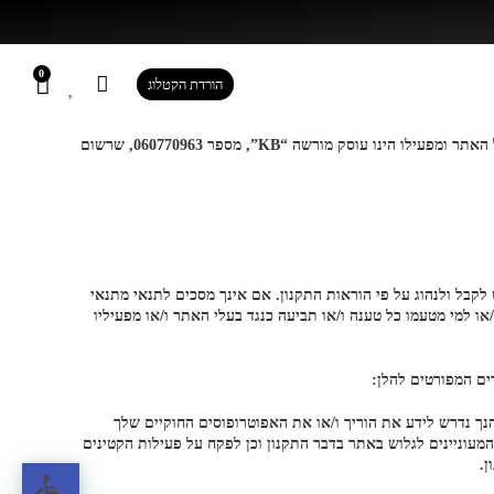
0
הורדת הקטלוג
0
הורדת הקטלוג
אתר KB (להלן: “האתר”) הינו אתר ברשת האינטרנט, המהווה חנות וירטואלית לרכישת מוצרים ושירותים על ידי ציבור הגולשים ברשת האינטרנט. בעל האתר ומפעילו הינו עוסק מורשה “KB”, מספר 060770963, שרשום
תר, מהוות הסכמת המשתמש לקבל ולנהוג על פי הוראות התקנון. אם אינך מסכים לתנאי מתנאי
ו למי מטעמו כל טענה ו/או תביעה כנגד בעלי האתר ו/או מפעיליו
ם המפורטים להלן:
פעולות משפטיות ללא אישור אפוטרופוס, הנך נדרש לידע את הוריך ו/או את האפוטרופוסים החוקיים שלך
מעוניינים לגלוש באתר בדבר התקנון וכן לפקח על פעילות הקטינים
פתח ס
ן.