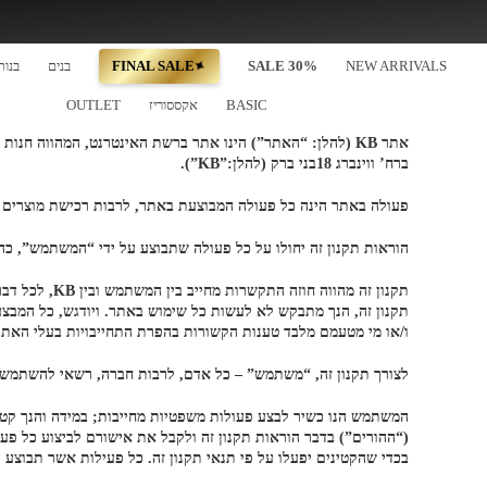
✦
NEW ARRIVALS
SALE 30%
FINAL SALE
בנים
בנות
✦
BASIC
משלוח חינם בקניה מעל 399₪
אקססוריז
OUTLET
NEW ARRIVALS
SALE 30%
FINAL SALE
בנים
בנות
בייבי
BASIC
אקססוריז
OUTLET
ברח’ ווינברג 18בני ברק (להלן:”KB”).
פעולה באתר הינה כל פעולה המבוצעת באתר, לרבות רכישת מוצרים ו
הוראות תקנון זה יחולו על כל פעולה שתבוצע על ידי “המשתמש”, כה
תקנון זה מה
תקנון זה, הנך מתבקש לא לעשות כל שימוש באתר. ויודגש, כל המבצע 
ו/או מי מטעמם מלבד טענות הקשורות בהפרת התחייבויות בעלי האתר ו
לצורך תקנון זה, “משתמש” – כל אדם, לרבות חברה, רשאי להשתמש 
(“ההורים”) בדבר הוראות תקנון זה ולקבל את אישורם לביצוע כל פע
בכדי שהקטינים יפעלו על פי תנאי תקנון זה. כל פעילות אשר תבוצע 