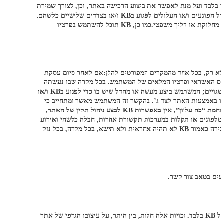
לא לצרכי תפעול האתר בלבד ועל מנת לאפשר את ביצוע הרכישה באתר, וכן, לצורך שמירת
קשר עם המשתמש. למרות האמור לעיל, KB תהא רשאית להעביר פרטיו האישיים של משתמש לצד שלישי במקרים בהם המשתמש ביצע מעשה או מחדל הפוגעים ו/או העלולים לפגוע בKB ו/או בצדדים שלישיים כלשהם,
המשתמש עשה שימוש בשירותי KB לביצוע מעשה בלתי חוקי, אם התקבל בידי KB צו שיפוטי המורה לה למסור את פרטי המשתמש לצד שלישי וכן בכל מחלוקת או הליך משפטי.כמו כן, KB תוכל להשתמש בפרטיו
לא רק, בכל אחד מהמקרים המפורטים להלן:אם לאחר סיום עסקת
יס האשראי ופרטיו המלאים של המשתמש. בכל מקרה שבו נעשתה
פעולה בניגוד לתקנון זה. המשתמש ביצע מעשה בלתי חוקי ו/או עבר על הוראות הדין; המשתמש מסר בעת ביצוע עסקת הרכישה ו/או לאחר מכן פרטים שגויים; המשתמש ביצע מעשה או מחדל שיש בו כדי לפגוע בKB ו/או
דו באמצעות האתר לצד ג’. בהקשר זה המשתמש מאשר ומתחייב כי
לא ימכור פריטים שרכש באתר לצד ג’ כלשהו. המשתמש לא הגיע לחנות לאסוף את הפריטים שהוזמנו על ידו בתוך 10 ימי עסקים. בכל מקרה אשר בו, מחמת “כח עליון”, אין באפשרות KB לבצע ניהול תקין של האתר,
טלפונים או תקלות במערכות תקשורת אחרות, חבלה כלשהי ואירוע
בטחוני. בנסיבות כאמור רשאית KB לבטל את העסקה או להציע למשתמש פריט חלופי שווה ערך, לפי שיקול דעתה ובהתאם לנסיבות הביטול. בוטלה מכירה כאמור KB לא תהיה אחראית ולא תישא, בכל מקרה, בכל נזק
צור קשר
.
כל זכויות הקניין הרוחני בכל התכנים באתר KB, לרבות סימני המסחר, הפטנטים, זכויות היוצרים, המדגמים, השיטות והסודות המסחריים, הינם רכושה של KB בלבד. זכויות אלה חלות, בין היתר, על עיצובו הגרפי של אתר