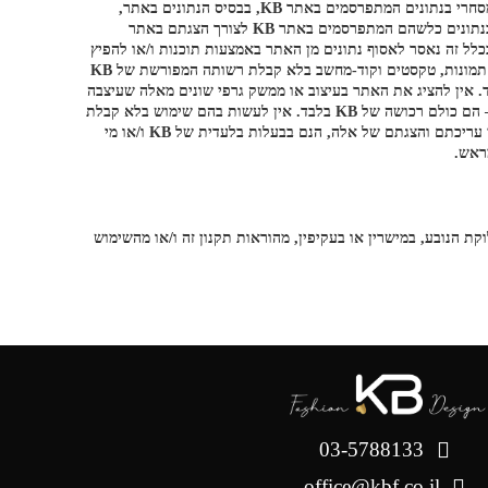
KB, בסיסי הנתונים בו (לרבות רשימות המוצרים, תיאור המוצרים וכד’), קוד המחשב של האתר וכל פרט אחר הקשור בהפעלתו. אין לעשות כל שימוש מסחרי בנתונים המתפרסמים באתר KB, בבסיס הנתונים באתר,
ברשימות ובתמונות המוצרים המופיעים בו או בפרטים אחרים המתפרסמים על ידי ו/או מטעם KB בלא קבלת הסכמת KB מראש ובכתב. אין להשתמש בנתונים כלשהם המתפרסמים באתר KB לצורך הצגתם באתר
וף לתנאי אותה הסכמה (אם וככל תינתן). בכלל זה נאסר לאסוף נתונים מן האתר באמצעות תוכנות ו/או להפיץ
נתונים כאלה ברבים באופן מסחרי או במסגרת מסחרית.אין להעתיק, לשכפל, להפיץ, למכור, לשווק ולתרגם מידע כלשהו מן האתר (לרבות סימני מסחר, תמונות, טקסטים וקוד-מחשב בלא קבלת רשותה המפורשת של KB
), אלא לעמוד הבית בלבד. אין להציג את האתר בעיצוב או ממשק גרפי שונים מאלה שעיצבה
לו KB, אלא בכפוף לקבלת הסכמתה לכך מראש ובכתב. השם KB בע”מ, שם המותג (KB), סימני המסחר של KB (בין אם נרשמו ובין אם לאו), וכיו”ב – הם כולם רכושה של KB בלבד. אין לעשות בהם שימוש בלא קבלת
הסכמתה בכתב ומראש. אייקונים (icons) כל מידע ו/או תצוגה המופיעים באתר, לרבות גרפיקה, עיצוב, הצגה מילולית, סימני מסחר, סימני לוגו (logo) וכן עריכתם והצגתם של אלה, הנם בבעלות בלעדית של KB ו/או מי
קת הנובע, במישרין או בעקיפין, מהוראות תקנון זה ו/או מהשימוש
03-5788133
office@kbf.co.il