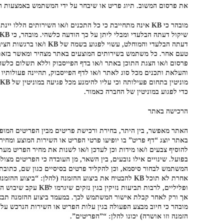
את פרסום המשוב. תיוג פריט או שיבחר על ידי המשתמש באמצעות רש
דעתה הבלעדי והמוחלט, 
כדי לפגוע במוניטין של החברה כאמור.
הרכישה באתר
האתר מאפשר, בין היתר, בחירת ורכישת פריטים מבין הפריטים המופי
להוסיף צבעים ו/או מידות וכן לעדכן ו/או לשנות את מחיר הפריט מעת
בפועל. שינויים אילו נובעים, בין השאר, מן העובדה כי הפריטים מצ
המשתמש לבחור סיסמא, וכן להקליד פרטים בסיסיים כגון שם, כתובת
אחרת לא תוכל KB להבטיח את ביצוע ההזמנה (להלן: “ב
ופליליים, לרבות ת
מובהר כי חיוב מבצע הפעולה בגין עלות הפריט או השירות הנרכש על
הזמנה וזו אושרה) יכונו להלן: “”הפריטים”.