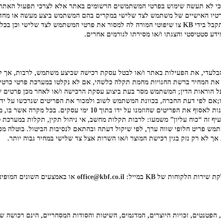
ם עוין ו/או יעשה בו שימוש שלא בהרשאה.KB מתחייבת כי לא תעשה שימוש בפרטי המשתמשים הרשומים באתר א
ע סטטיסטי והצגתו ו/או מסירתו לגורמים אחרים.
 הבלעדי, את הפעילות באתר ו/או לבטל עסקת רכישה שביצע משתמש, לרבות, אך 
 את המחיר ברשת החנויות מחמת תקלה כלשהי, אם לא נקלטו במערכת פרטי כרט
הו;אם לפי דעת החברה, בכוונת המשתמש לשוב ולמכור את הפריטים שנרכשו על י
 זה “כוח עליון” משמעו: לרבות תקלות מחשב, אי ניהול תקין, תקלות במערכת 
ך לא רק נזק בגין רכישת המוצר ו/או השרות אצל צד שלישי במחיר גבוה יותר.
off או באמצעים השונים המופיעים בטאב