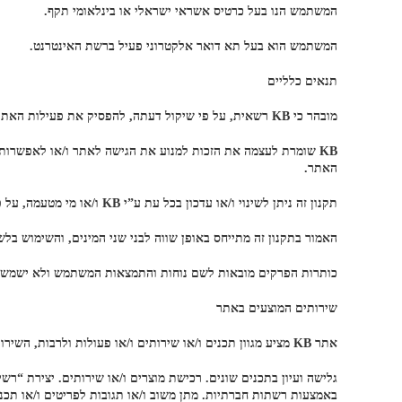
המשתמש הנו בעל כרטיס אשראי ישראלי או בינלאומי תקף.
המשתמש הוא בעל תא דואר אלקטרוני פעיל ברשת האינטרנט.
תנאים כלליים
מובהר כי KB רשאית, על פי שיקול דעתה, להפסיק את פעילות האתר בכל עת וללא הודעה מראש.
KB שומרת לעצמה את הזכות למנוע את הגישה לאתר ו/או לאפשרות
האתר.
תקנון זה ניתן לשינוי ו/או עדכון בכל עת ע”י KB ו/או מי מטעמה, על פי שיקול דעתם הבלעדי.
האמור בתקנון זה מתייחס באופן שווה לבני שני המינים, והשימוש בלשו
כותרות הפרקים מובאות לשם נוחות והתמצאות המשתמש ולא ישמשו 
שירותים המוצעים באתר
אתר KB מציע מגוון תכנים ו/או שירותים ו/או פעולות ולרבות, השירותים המפורטים להלן:
גלישה ועיון בתכנים שונים. רכישת מוצרים ו/או שירותים. יצירת “