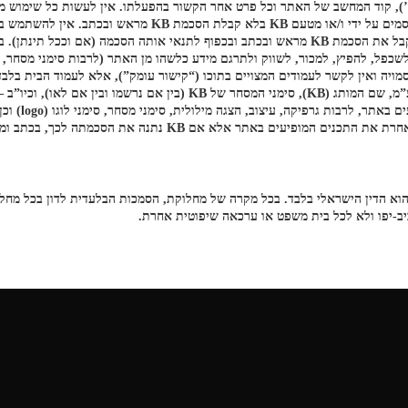
אינטרנט או בשירות אחר כלשהו בניגוד להוראות ההסכם ו/או בלא לקבל את הסכמת KB מראש ובכתב ובכפ
ן להציג את האתר בתוך מסגרת (Frame), גלויה או סמויה ואין לקשר לעמודים המצויים בתוכו (“קישור עומק”
ים באתר אלא אם KB נתנה את הסכמתה לכך, בכתב ומראש.
, הוא הדין הישראלי בלבד. בכל מקרה של מחלוקת, הסמכות הבלעדית לדון בכל מחלו
ב-יפו ולא לכל בית משפט או ערכאה שיפוטית אחרת.