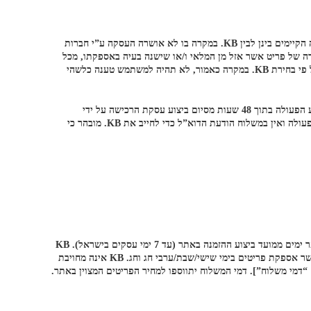
עסקת הרכישה תבוצע רק לאחר השלמת תהליך ההזמנה ולאחר שKB תקבל אישור מאת חברת כרטיסי האשראי על ביצוע החיוב, בהתאם לנהלי העבודה הקיימים בינן לבין KB. במקרה בו לא אושרה העסקה ע”י חברות
 של פריט אשר אזל מן המלאי ו/או שישנה בעיה באספקתו, מכל
סיבה שהיא, תהיה KB רשאית להודיע למשתמש על ביטול ההזמנה. הודעה כאמור תימסר למשתמש באמצעות דואר אלקטרוני ו/או בהודעה טלפונית, על פי בחירת KB. במקרה כאמור, לא תהיה למשתמש טענה כלשהי
ההזמנה תרשם במחשבי KB וניתן יהיה לראותה ולעקוב אחר הטיפול בה בקישור “החשבון שלי” שבאתר. כמו כן יישלח אישור בדואר אלקטרוני על ביצוע הפעולה בתוך 48 שעות מסיום ביצוע עסקת הרכישה על ידי
המשתמש באתר. יובהר ויודגש, משלוח הודעת דואר אלקטרוני בדבר רישום ההזמנה במערכת של הממוחשבת של KB אינה מהווה ראיה בדבר השלמת הפעולה ואין במשלוח הודעת הדוא”ל כדי לחייב את KB. מובהר כי
KB תספק למשתמש את הפריטים באמצעות חברת שילוח עצמאית (להלן: “חברת השילוח”). אספקת הפריטים על ידי חברת השילוח תיעשה בתוך מספר ימים ממועד ביצוע ההזמנה באתר (עד 7 ימי עסקים בישראל). KB
איננה אחראית לכל מעשה ו/או מחדל של חברת השילוח, לרבות איחור בביצוע האספקה. לא תתאפשר אספקת פריטים מחוץ לשטחי ישראל. לא תתאפשר אספקת פריטים בימי שישי/שבת/ערבי חג וחג. KB אינה מחויבת
דמי משלוח”]. דמי המשלוח יתווספו למחיר הפריטים המצוין באתר.