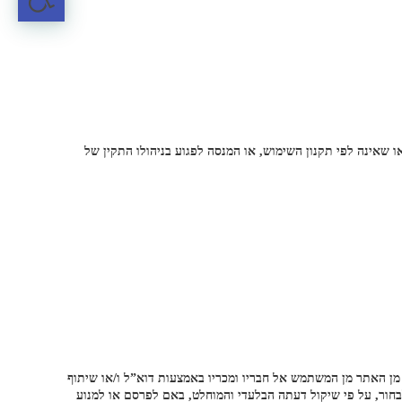
שאינה לפי תקנון השימוש, או המנסה לפגוע בניהולו התקין של
 מן האתר מן המשתמש אל חבריו ומכריו באמצעות דוא”ל ו/או שיתוף
ן משוב ו/או תגובות לפריטים ו/או תכנים באתר אשר יפורסמו באתר ו/או בדף הפייסבוק של KB. מובהר כי KB רשאית לבחור, על פי שיקול דעתה הבלעדי והמוחלט, באם לפרסם או למנוע