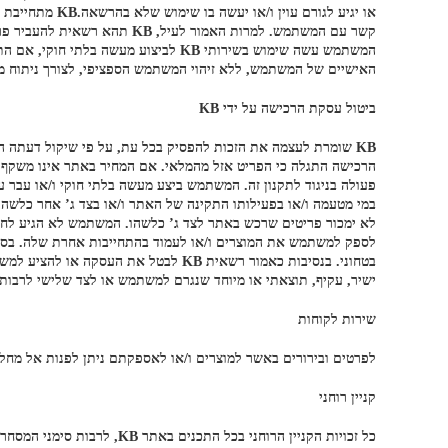
או יגיע לגור
האישיים של המשתמש, ללא זיהוי המשתמש הספציפי, לצורך ניתוח מיד
ביטול עסקת הרכישה על ידי KB
KB שומרת לעצמה את הזכות להפסיק בכל עת, על פי שיקול דעתה
הרכישה התגלה כי הפריט אזל מהמלאי. אם המחיר באתר אינו משקף
במי מטעמה ו/או בפעילותו התקינה של האתר ו/או בצד ג’ אחר כלש
לספק למשתמש את המוצרים ו/או לעמוד בהתחייבות אחרת שלה. בסעיף
ישיר, עקיף, תוצאתי או מיוחד שנגרם למשתמש או לצד שלישי לרבות א
שירות לקוחות
לפרטים ובירורים באשר למוצרים ו/או לאספקתם ניתן לפנות אל מחלקת שירות הלקוחות של KB במייל: ice@kbf.co.il
קניין רוחני