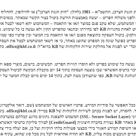
המשתמש רשאי לבטל את העסקה שביצע באתר בהתאם להוראות חוק הגנת הצרכן, התשמ”א – 1981
לפני משלוח הפריט – יעשה באמצעות הודעת ביטול בצור הקשר שבאתר. בנסיבות
תקין ולא נעשה בו שימוש. ביטול העסקה יבוצע באמצעות השבת הפריט לאחת מחנויות KB לפי בחירתו 
למו). ביטול העסקה כתוצאה מפגם ו/או אי התאמה בין המוצר ובין פרטיו כפי ש
לאחת מחנויו
 בצירוף חשבונית, ובתנאי שלא נעשה כל שימוש בפריט ולא הוסרו תוויות הפריט. תכשיטים, בישום
ניתנת להחזרה. החזר כספי במקרה של ביטול עסקה יבוצע באמצעות זיכו
המשתמשים המבצעים פעולות באתר אינם נשמרים כלל במערכות KB מאחר
לא תהיה למשתמש כל טענה, תביעה או דרישה כלפי KB. כמו כן, במקרים הנובעים מכוח עליון