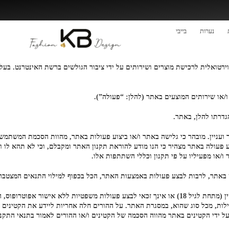
נערות
בייבי
נערות
/או שירותים המוצעים באתר (להלן: “פעולה”).
גדרתו להלן, באתר.
ווה חוזה התקשרות מחייב בין המשתמש ובין KB, לכל דבר ועניין. מובהר כי גלישה באתר ו/או ביצוע פעולות בא
פעולה באתר מצהיר כי הנו מודע להוראת תקנון האתר ומקבלם, וכי לא תהא לו ו/א
/או מפעיליו על פי תקנון וכללי השתתפות אלו.
באתר, לרבות לבצע פעולות באמצעות האתר, הכל בכפוף למילוי התנאים המצטברי
המשתמש הנו כשיר לבצע פעולות משפטיות מחייבות; במידה והנך קטין (מתחת לגיל 18) או אינך זכאי לבצע 
ילות, מכל סוג שהוא, במסגרת האתר. על ההורים חלה אחריות ליידע את הקטינים ה
על ידי הקטינים באתר מהווה הסכמה של הקטינים ו/או ההורים לאמור בתנאי התקנו