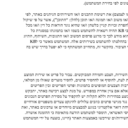
שונים לפי בחירת המשתמש).
נתנו באופן רציף ושוטף באתר, וKB תהא רשאית לשנות (לרבות להרחיב או לצמצם) את רשימת התכנים ו/או השירותים הניתנים באתר, לפי
 מובהר, כי KB רשאית לבחור לפסול ו/או שלא להעלות לאתר ו/או לדף KB בפייסבוק כל תגובה ו/או משוב ו/או תמונה ו/או תוכן (להלן: “התוכן”), אשר על פי שיקול
שהוא עשוי לגרום להפרת זכויות קניין כלשהן ו/או שהיא נוגד הוראות כל דין ו/או מכל
טעם אחר. כל משתמש בשירותים המוצעים באתר מצהיר ומאשר בזאת, כי הוא נותן לKB את זכות השימוש המלאה והבלעדית בתכנים ומאשר ומתחייב כי KB תהיה רשאית להשתמש בשמו ו/או בתמונתו במסגרת כל
מן. כמו כן, המשתמש בשירותים מאשר כי הוא מודע לכך כי מרגע פרסום המשוב ו/או התגובות, השיתוף, התיוג
והעלאת ותכנים מכל סוג לאתר ו/או לדף הפייסבוק, תהיינה פעולותיו אלה חשופות לציבור, על כל המשתמע מכך, והמשתמש מאשר כי לקח זאת בחשבון בהחלטתו להשתמש בשירותים אלה. המשתמש מאשר כי לKB
עילותה וכי עליו להימנע מכל פגיעה במוניטין של KB ובכלל זה להימנע מכל פעילות באתר אשר עלולה לפגוע בשמה הטוב של KB בעיני הציבור. בהקשר זה, מתחייב המשתתף כי לא יפעל בדרך שיש בה
השירות, הצבע והמידה המבוקשים. עבור כל פריט או שירות המוצע
המכירה (להלן “דף הפריט”). לתשומת הלב, KB רשאית לעדכן את דף הפריט מעת לעת, להוסיף או להחסיר פרטים, להסיר מוצרים שאזלו מן המלאי,
רבות הצבעים המופיעים בתמונות ופרטי הפריטים ובין הפריטים
ן, אלא אם צוין אחרת במפורש. על מנת לבצע רכישה באתר, יתבקש
וצע במהירות וללא תקלות יש להקפיד על מסירת הפרטים הנכונים
ילית. נגד מגישי פרטים כוזבים עלולים להינקט צעדים משפטיים אזרחיים
 ישמש בין השאר לשליחת דואר אלקטרוני בנוגע למבצעים מיוחדים או עדכונים באתר, זאת
לת אישור ההזמנה ע”י חברות כרטיסי האשראי, תימסר למשתמש הודעה מתאימה כי ההזמנה אושרה.
 השירות/ים שירכשו באמצעות האתר (היינו, בוצעה על ידי המשתמש