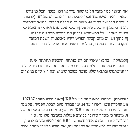
 (להלן: “חוק הגנת הצרכן”) או לחילופין, להחליף את המוצר כנגד מוצר חלופי שווה ערך או זיכוי כספי, הכל כמפורט
 כאמור יהיה המשתמש זכאי לקבלת החזר התשלום במלואו (לרבות
בגין דמי המשלוח, ככל שנגבו). ביטול העסקה לאחר קבלת הפריט בידי המשתמש, שלא עקב פגם במוצר ו/או אי התאמה – המשתמש יהא רשאי לבטל את עסקת הרכישה בתוך 48 שעות מיום קבלת הפריט ובתנאי שהמוצר
ובתנאי שהפריט תקין ולא נעשה בו כל שימוש. מובהר כי במקרה של ביטול עסקה שלא עקב פגם ו/או אי התאמה לא
מופיעים באתר – על המשתמש לבדוק את הפריט מייד עם קבלתו.
במידה והפריט התקבל בידי המשתמש כשהוא פגום, או כאשר מפרט הפריט בפועל שונה מן המפרט שהוצג באתר, כי אז רשאי המשתמש לבטל את העסקה בתוך 14 יום מיום קבלת הפריט לידיו באמצעות השבת המוצר
ת KB. בכל שאלה הקשורה לבירורים, החלפות, החזרות וכד’ יש לפנות אל מחלקת שירות הלקוחות של KB בדוא”ל: office@kbf.co.il. כל מקרה, החזרת המוצר, החלפתו במוצר אחר או קבלת זיכוי כספי
, מוצרי ספא וקוסמטיקה – בתנאי שאריזתם לא נפתחה. הלבשה תחתונה אינה
י כרטיס האשראי שבו בוצעה העסקה בתוך 14 יום מקבלת הבקשה לביטול העסקה והפריט המוחזר. החלפת הפריט במוצר אחר או החזרתו כנגד קבלת
זיכוי כספי תיעשה בחנויות KB, בהתאם למדיניות ההחלפות הכללית הנוהגת ברשת KB, כפי שתעודכן מעת לעת, בתוך 14 ימים מיום קבלת המוצר על ידי המשתמש ובתנאי שלא נעשה במוצר שימוש ובתוך 7 ימים במוצרים
KB ו/או מי מטעמה נוקטים באמצעי זהירות מקובלים על מנת לשמור, ככל האפשר על סודיות המידע. פרטיו האישים של המשתמש (שם, דואר אלקטרוני וכדומה), יישמרו במאגר המידע של KB [מאגר מידע מספר 107187
הרשום על שם חברת KB מודל בע”מ] ואחת ממטרותיו היא דיוור ישיר. להסרה, יש לפנות בכתב לשירות הלקוחות של KB במייל: office@kbf.co.il. ביצוע ההסרה עשוי לארוך עד 14 ימי עבודה מיום קבלת הפנייה. על מנת
להגן על סודיות המידע, פועלת KB באמצעות פרוטוקול לסחר אלקטרוני (SSL- Secure Socket Layer) המשמש להצפנת נתונים מרגע קבלתם במערכת ועד להעברתם למערכת אתר KB. ויודגש; פרטי כרטיסי האשראי של
 וKB נעזרת בחברה חיצונית [CreditGuard] לצורך סליקת כרטיסי האשראי. מובהר כי מאחר ומדובר בביצוע פעולות בסביבה מקוונת, אין
באפשרותה של KB להבטיח חסינות מוחלטת מפני חדירות למחשביה או חשיפת המידע האגור בידי מבצעי פעולות בלתי חוקיות ועל כן, אם יעלה בידי צד שלישי לחדור למידע אשר שמור בידי KB ו/או להשתמש בו לרעה,
, KB לא תהיה אחראית לכל נזק מכל סוג שהוא, עקיף או ישיר שייגרם למשתמש או למי מטעמו, אם מידע כלשהו שמסר יאבד