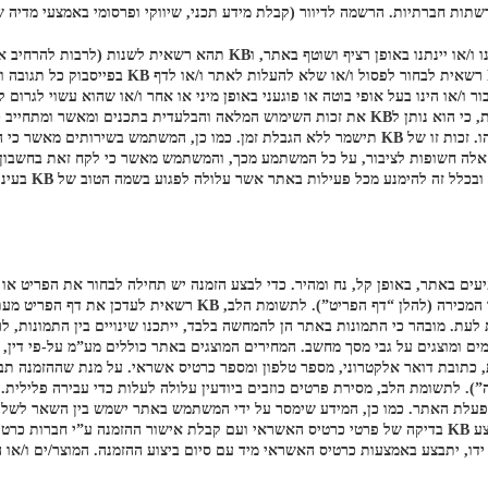
תות חברתיות. הרשמה לדיוור (קבלת מידע תכני, שיווקי ופרסומי באמצעי מדיה 
מובהר כי KB אינה מתחייבת כי כל התכנים ו/או השירותים הללו יינתנו ו/או יי
שיקול דעתה הבלעדי ומבלי ליתן על כך הודעה כלשהי.
עשוי לפגוע בשמה של KB ו/או ברגשות הציבור ו/או הינו בעל אופי בוטה או פוגעני באופן מיני או אחר ו/או 
פרסום ו/או הצגת התוכן באתר ו/או בדף הפייסבוק וללא תשלום כלשהו. זכות זו של KB תישמר ללא הגבלת ז
מוניטין בתחום פ
עים באתר, באופן קל, נח ומהיר. כדי לבצע הזמנה יש תחילה לבחור את הפריט או 
באתר יוצג “דף פריט” בו יופיעו פרטי הפריט או השירות המוצע ומחיר 
 לעת. מובהר כי התמונות באתר הן להמחשה בלבד, ייתכנו שינויים בין התמונות, ל
ולמים ומוצגים על גבי מסך מחשב. המחירים המוצגים באתר כוללים מע”מ על-פי די
, כתובת דואר אלקטרוני, מספר טלפון ומספר כרטיס אשראי. על מנת שההזמנה תב
יצוע ההזמנה”). לתשומת הלב, מסירת פרטים כוזבים ביודעין עלולה לעלות כדי עבירה פל
ביעות נזיקין בגין נזקים שיגרמו לKB עקב שיבוש הפעלת האתר. כמו כן, המידע שימסר על ידי המשתמש באתר
אך ורק לאחר קבלת אישור המשתמש לכך. במעמד ביצוע ההזמנה תבצע KB בדיקה של פרטי כרטיס האשראי ועם קב
 ידו, יתבצע באמצעות כרטיס האשראי מיד עם סיום ביצוע ההזמנה. המוצר/ים ו/או