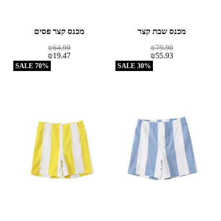
מכנס שבת קצר
מכנס קצר פסים
₪
64.90
₪
79.90
₪
19.47
₪
55.93
70% SALE
30% SALE