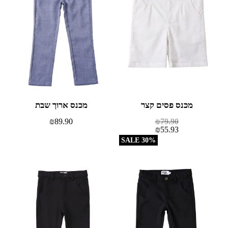
מכנס פסים קצר
מכנס ארוך שבת
₪
89.90
₪
79.90
₪
55.93
30% SALE