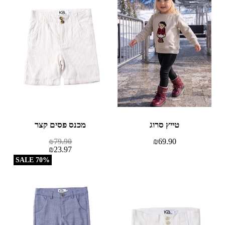
טייץ סרוג
מכנס פסים קצר
₪
79.90
₪
69.90
₪
23.97
70% SALE