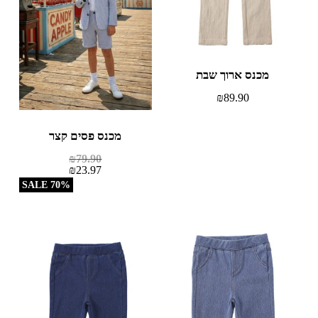
מכנס ארוך שבת
₪
89.90
מכנס פסים קצר
₪
79.90
₪
23.97
70% SALE