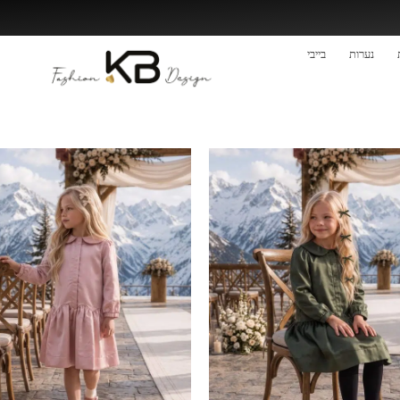
נערות
בייבי
נערות