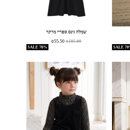
שמלה גינס ספריי מרקר
₪
55.50
₪
185.00
70% SALE
70% S