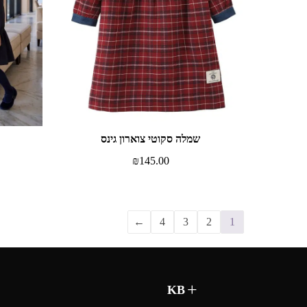
שמלה סקוטי צוארון גינס
₪
145.00
←
4
3
2
1
KB