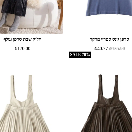
סרפן גינס ספריי מרקר
חלוק שבת סרפן וגולף
₪
170.00
₪
40.77
₪
135.90
70% SALE