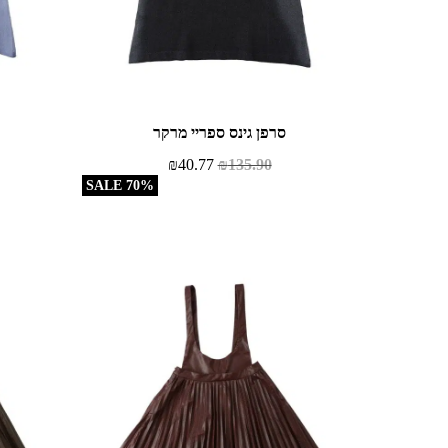
סרפן גינס ספריי מרקר
₪
40.77
₪
135.90
70% SALE