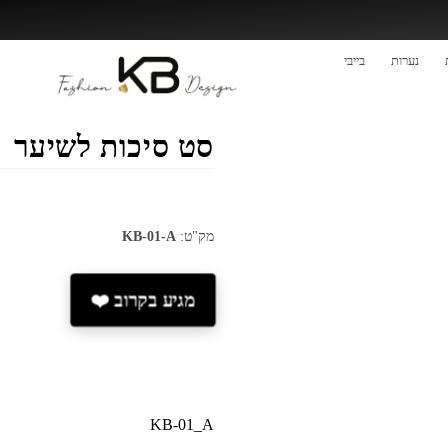
נערות
בייבי
נערות
סט סיכות לשיער
מק"ט:
KB-01-A
מגיע בקרוב ❤️
KB-01_A