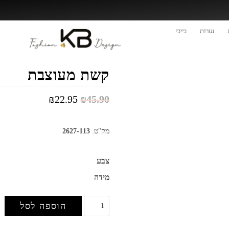
נערות
בייבי
נערות
קשת מעוצבת
₪
22.95
₪
45.90
מק"ט:
2627-113
צבע
מידה
הוספה לסל